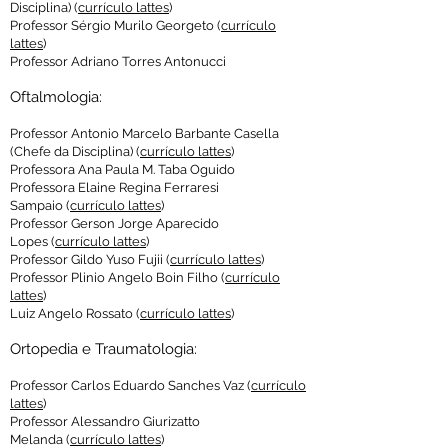
Disciplina)
(
currículo lattes
)
Professor Sérgio Murilo Georgeto
(
currículo
lattes
)
Professor Adriano Torres Antonucci
Oftalmologia:
Professor Antonio Marcelo Barbante Casella
(Chefe da Disciplina)
(
currículo lattes
)
Professora Ana Paula M. Taba Oguido
Professora Elaine Regina Ferraresi
Sampaio
(
currículo lattes
)
Professor Gerson Jorge Aparecido
Lopes
(
currículo lattes
)
Professor Gildo Yuso Fujii
(
currículo lattes
)
Professor Plinio Angelo Boin Filho
(
currículo
lattes
)
Luiz Angelo Rossato (
currículo lattes
)
Ortopedia e Traumatologia:
Professor Carlos Eduardo Sanches Vaz
(
currículo
lattes
)
Professor Alessandro Giurizatto
Melanda
(
currículo lattes
)